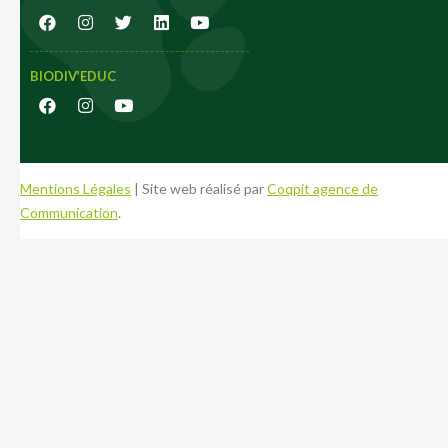
BIODIV’EDUC
Mentions Légales
| Site web réalisé par
Coqpit agence de
Communication
.