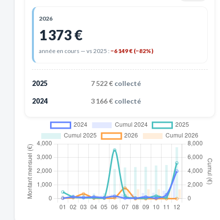
2026
1 373 €
année en cours — vs 2025 :
−6 149 € (−82%)
2025
7 522 €
collecté
2024
3 166 €
collecté