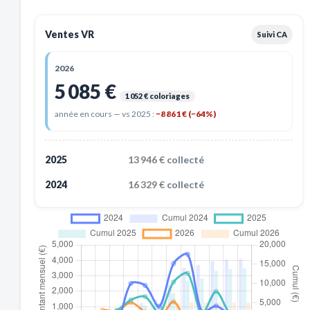
Ventes VR
Suivi CA
2026
5 085 €
1 052 € coloriages
année en cours — vs 2025 :
−8 861 € (−64%)
2025
13 946 €
collecté
2024
16 329 €
collecté