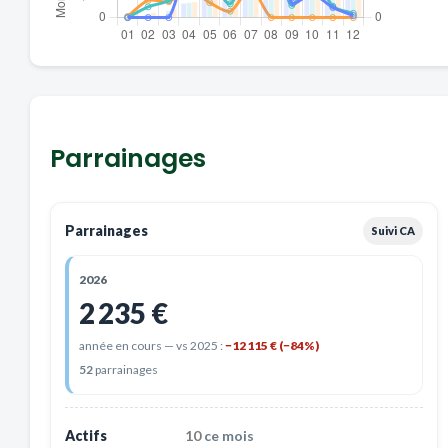
Parrainages
Parrainages
Suivi CA
2026
2 235 €
année en cours — vs 2025 :
−12 115 € (−84%)
52
parrainages
Actifs
10
ce mois