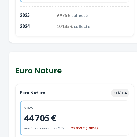
2025
9 976 €
collecté
2024
10 185 €
collecté
Euro Nature
Euro Nature
Suivi CA
2026
44 705 €
année en cours — vs 2025 :
−27 859 € (−38%)