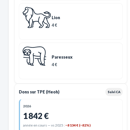
Lion
4 €
Paresseux
4 €
Dons sur TPE (Heoh)
Suivi CA
2026
1 842 €
année en cours — vs 2025 :
−8 134 € (−82%)