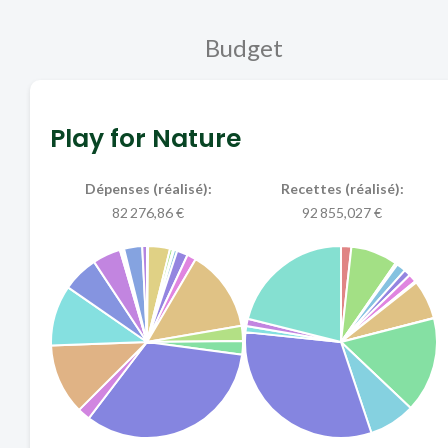
Budget
Play for Nature
Dépenses (réalisé):
Recettes (réalisé):
82 276,86 €
92 855,027 €