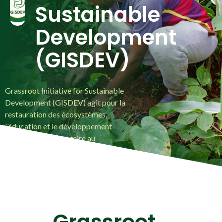
Sustainable
Development
(GISDEV)
Grassroot Initiative for Sustainable
Development (GISDEV) agit pour la
restauration des écosystèmes,
l’éducation et le développement
durable communautaire au
Cameroun.