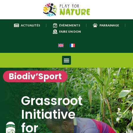
ACTUALITÉS
ÉVÈNEMENTS
PARRAINAGE
FAIRE UN DON
Biodiv’Sport
Grassroot
Initiative
for