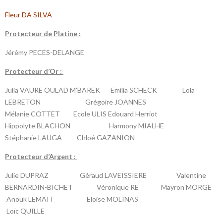
Fleur DA SILVA
P
rotecteur de Platine :
Jérémy PECES-DELANGE
P
rotecteur d’Or :
Julia VAURE OULAD M’BAREK Emilia SCHECK Lola
LEBRETON Grégoire JOANNES
Mélanie COTTET Ecole ULIS Edouard Herriot
Hippolyte BLACHON Harmony MIALHE
Stéphanie LAUGA Chloé GAZANION
P
rotecteur d’Argent :
Julie DUPRAZ Géraud LAVEISSIERE Valentine
BERNARDIN-BICHET Véronique RE Mayron MORGE
Anouk LEMAIT Eloise MOLINAS
Loïc QUILLE