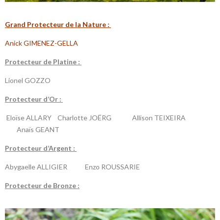
G
rand Protecteur de la N
ature :
Anick GIMENEZ-GELLA
P
rotecteur de Platine :
Lionel GOZZO
P
rotecteur d’Or :
Eloïse ALLARY Charlotte JOËRG Allison TEIXEIRA
Anaïs GEANT
P
rotecteur d’Argent :
Abygaelle ALLIGIER Enzo ROUSSARIE
P
rotecteur de Bronze :