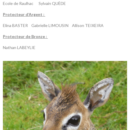
Ecole de Raulhac Sylvain QUÈDE
P
rotecteur d’Argent :
Elina BASTER Gabrielle LIMOUSIN
Allison
TEIXEIRA
P
rotecteur de Bronze :
Nathan LABEYLIE