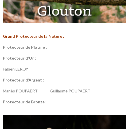
G
rand Protecteur de la N
ature :
P
rotecteur de Platine :
P
rotecteur d’Or :
Fabien LEROY
P
rotecteur d’Argent :
Manès POUPAERT Guillaume POUPAERT
P
rotecteur de Bronze :