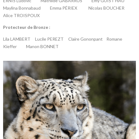
ERNIS Ludovic
Mathilde GABARRUS Emy GUIST’HAU
Maylina Bonnabaud Emma PÉRIEX Nicolas BOUCHER
Alice TROISPOUX
P
rotecteur de Bronze :
Lila LAMBERT Lucile PEREZT Claire Gononpant Romane
Kieffer Manon BONNET