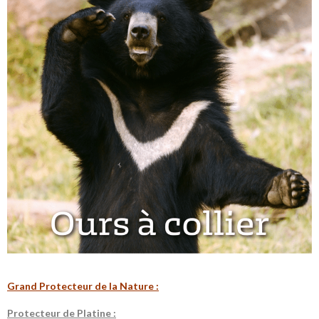
G
rand Protecteur de la N
ature :
P
rotecteur de Platine :