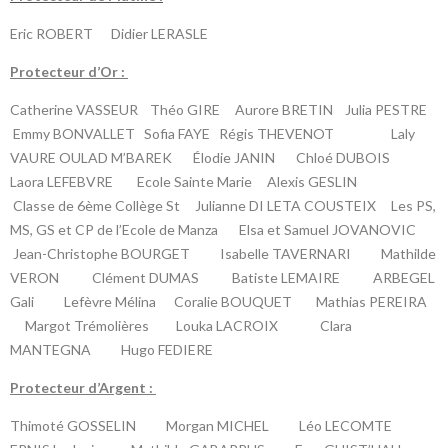
Eric ROBERT Didier LERASLE
P
rotecteur d’Or :
Catherine VASSEUR Théo GIRE Aurore BRETIN Julia PESTRE
Emmy BONVALLET Sofia FAYE Régis THEVENOT Laly
VAURE OULAD M’BAREK Élodie JANIN Chloé DUBOIS
Laora LEFEBVRE
Ecole Sainte Marie
Alexis GESLIN
Classe de 6ème Collège St
Julianne DI LETA COUSTEIX
Les PS,
MS, GS et CP de l’Ecole de Manza
Elsa et Samuel JOVANOVIC
Jean-Christophe BOURGET
Isabelle TAVERNARI
Mathilde
VERON
Clément DUMAS
Batiste LEMAIRE
ARBEGEL
Gali Lefèvre Mélina Coralie BOUQUET Mathias PEREIRA
Margot Trémolières Louka LACROIX Clara
MANTEGNA Hugo FEDIERE
P
rotecteur d’Argent :
Thimoté GOSSELIN
Morgan MICHEL
Léo LECOMTE