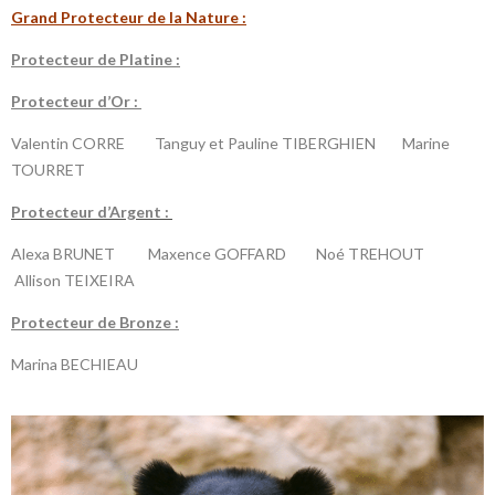
G
rand Protecteur de la N
ature :
P
rotecteur de Platine :
P
rotecteur d’Or :
Valentin CORRE Tanguy et Pauline TIBERGHIEN Marine
TOURRET
P
rotecteur d’Argent :
Alexa BRUNET Maxence GOFFARD Noé TREHOUT
Allison
TEIXEIRA
P
rotecteur de Bronze :
Marina BECHIEAU