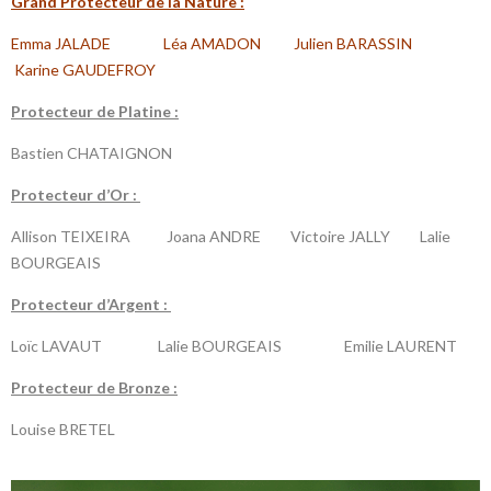
G
rand Protecteur de la N
ature :
Emma JALADE Léa AMADON Julien BARASSIN
Karine GAUDEFROY
P
rotecteur de Platine :
Bastien CHATAIGNON
P
rotecteur d’Or :
Allison TEIXEIRA Joana ANDRE Victoire JALLY Lalie
BOURGEAIS
P
rotecteur d’Argent :
Loïc LAVAUT Lalie BOURGEAIS Emilie LAURENT
P
rotecteur de Bronze :
Louise BRETEL