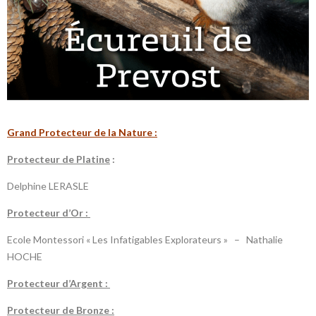
G
rand
Protecteur de la N
ature :
P
rotecteur de Platine
:
Delphine LERASLE
P
rotecteur d’Or :
Ecole Montessori « Les Infatigables Explorateurs » – Nathalie
HOCHE
P
rotecteur d’Argent :
P
rotecteur de Bronze :