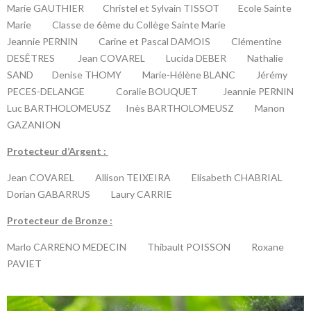
Marie GAUTHIER Christel et Sylvain TISSOT Ecole Sainte
Marie Classe de 6ème du Collège Sainte Marie
Jeannie PERNIN Carine et Pascal DAMOIS Clémentine
DESÊTRES Jean COVAREL Lucida DEBER Nathalie
SAND
Denise THOMY Marie-Hélène BLANC Jérémy
PECES-DELANGE Coralie BOUQUET Jeannie PERNIN
Luc BARTHOLOMEUSZ Inès BARTHOLOMEUSZ Manon
GAZANION
P
rotecteur d’Argent :
Jean COVAREL Allison TEIXEIRA Elisabeth CHABRIAL
Dorian GABARRUS Laury CARRIE
P
rotecteur de Bronze :
Marlo CARRENO MEDECIN Thibault POISSON Roxane
PAVIET