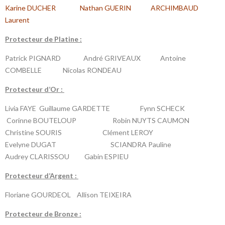
Karine DUCHER Nathan GUERIN ARCHIMBAUD
Laurent
P
rotecteur de Platine :
Patrick PIGNARD André GRIVEAUX Antoine
COMBELLE Nicolas RONDEAU
P
rotecteur d’Or :
Livia FAYE Guillaume GARDETTE Fynn SCHECK
Corinne BOUTELOUP Robin NUYTS CAUMON
Christine SOURIS Clément LEROY
Evelyne DUGAT SCIANDRA Pauline
Audrey CLARISSOU Gabin ESPIEU
P
rotecteur d’Argent :
Floriane GOURDEOL Allison TEIXEIRA
P
rotecteur de Bronze :