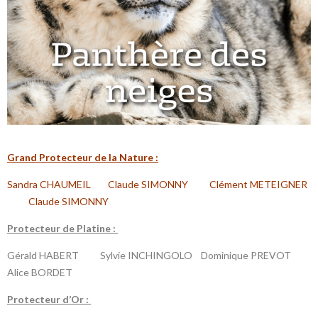
G
rand Protecteur de la N
ature :
Sandra CHAUMEIL Claude SIMONNY Clément METEIGNER
Claude SIMONNY
P
rotecteur de Platine :
Gérald HABERT Sylvie INCHINGOLO
Dominique PREVOT
Alice BORDET
P
rotecteur d’Or :