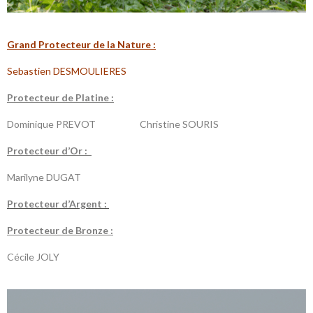
G
rand Protecteur de la N
ature :
Sebastien DESMOULIERES
P
rotecteur de Platine :
Dominique PREVOT Christine SOURIS
P
rotecteur d’Or :
Marilyne DUGAT
P
rotecteur d’Argent :
P
rotecteur de Bronze :
Cécile JOLY